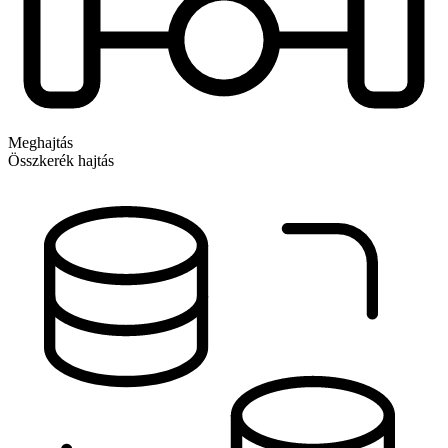
Meghajtás
Összkerék hajtás