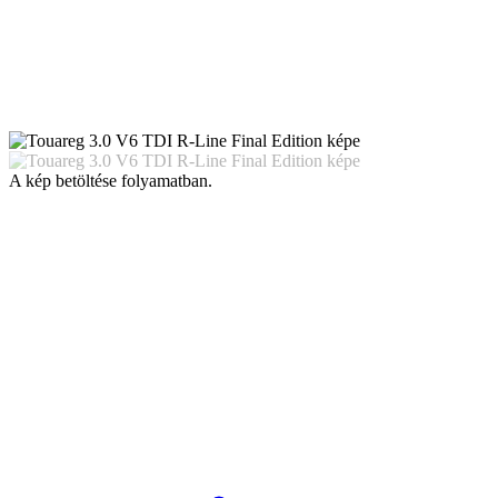
A kép betöltése folyamatban.