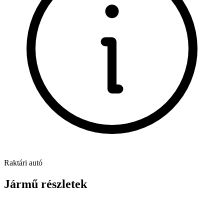
Raktári autó
Jármű részletek