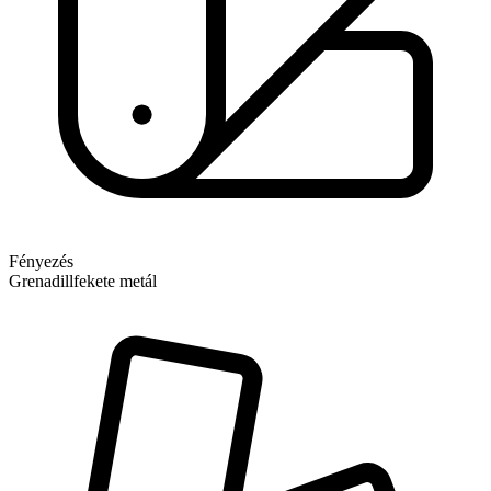
Fényezés
Grenadillfekete metál