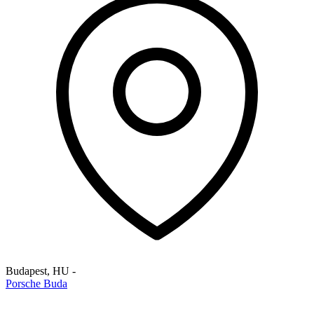
Budapest
,
HU
-
Porsche Buda