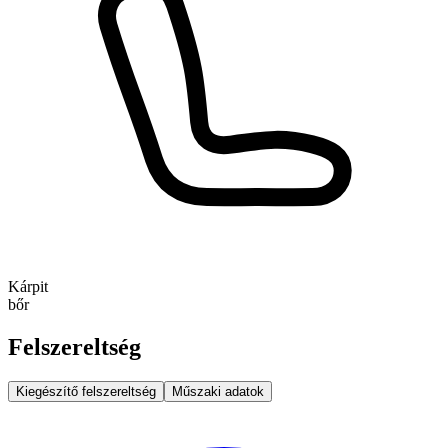
Kárpit
bőr
Felszereltség
Kiegészítő felszereltség
Műszaki adatok