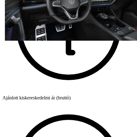
Ajánlott kiskereskedelmi ár (bruttó)