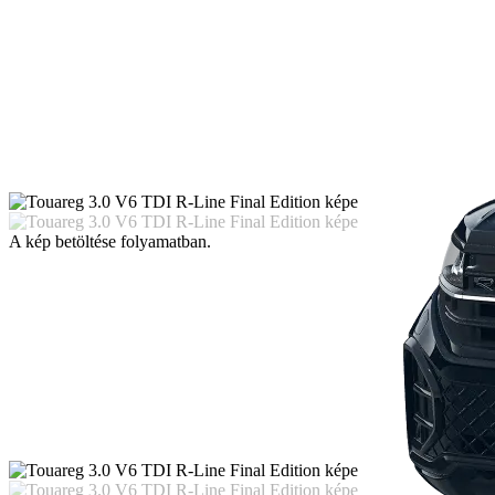
A kép betöltése folyamatban.