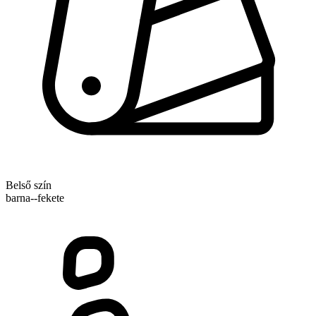
Belső szín
barna--fekete