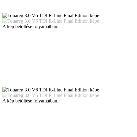
A kép betöltése folyamatban.
A kép betöltése folyamatban.