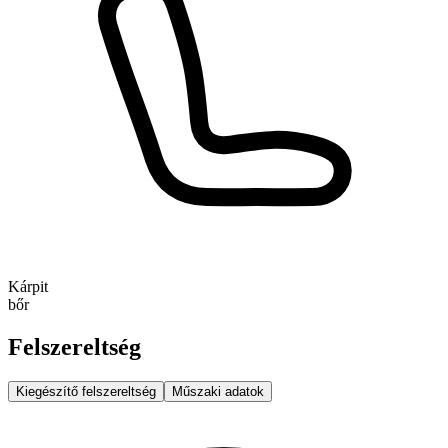
Kárpit
bőr
Felszereltség
Kiegészítő felszereltség
Műszaki adatok