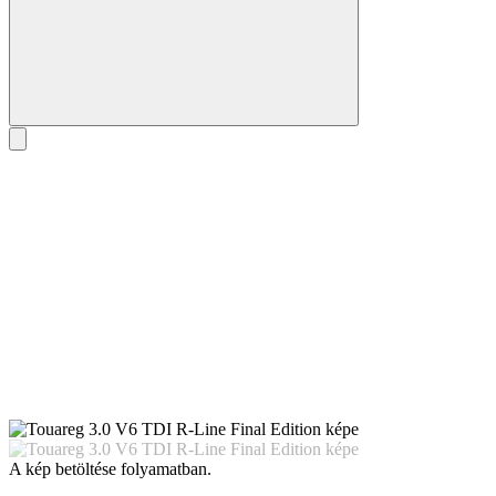
A kép betöltése folyamatban.