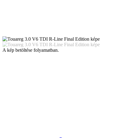
A kép betöltése folyamatban.