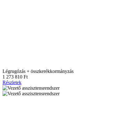
Légrugózás + összkerékkormányzás
1 273 810 Ft
Részletek