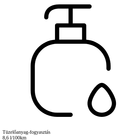
Tüzelőanyag-fogyasztás
8,6 l/100km