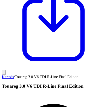
Keresés
/
Touareg 3.0 V6 TDI R-Line Final Edition
Touareg 3.0 V6 TDI R-Line Final Edition