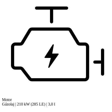
Motor
Gázolaj | 210 kW (285 LE) | 3,0 l