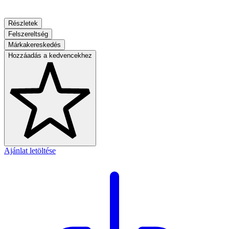
Részletek
Felszereltség
Márkakereskedés
Hozzáadás a kedvencekhez
Ajánlat letöltése