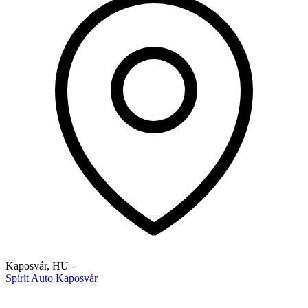
Kaposvár
,
HU
-
Spirit Auto Kaposvár