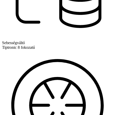
Sebességváltó
Tiptronic 8 fokozatú