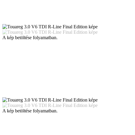
A kép betöltése folyamatban.
A kép betöltése folyamatban.